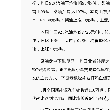
撑，昨日92
#汽油平均涨幅95元
/吨，柴
销比99%，柴油产销比107%。
本周山东汽
7530-7630元/吨；
柴油上涨60元/吨，主流成
本周全国
92#
汽油
均价7725元/吨，
吨，环比上涨
14
元
/
吨；
0#
柴油
均价680
吨，上涨
20
元
/
吨。
原油盘中下跌明显，昨日业者补库之
频”采购模式，通过高频小单交易降低库存
投的主要方式，下游老板经常被打鸡血但
5月全国新能源汽车销售近110万辆，
代占比达到17.1%，同比增长近6个百分点