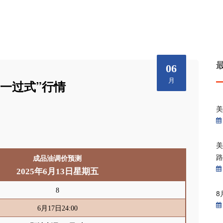
06
月
“一过式”行情
美
美
成品油调价预测
2025
年
6
月13
日星期五
8
8
6月17日24:00