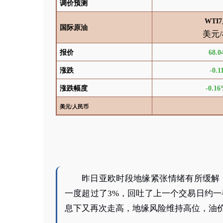
调价预测
WTI7
国际原油
美元
报价
68.0
涨跌
-0.1
涨跌幅度
-0.1
美元
/
人民币
昨日亚欧时段地缘紧张情绪有所缓解
一度超过了3%，回吐了上一个交易日约
息下又再次走高，地缘风险维持高位，
油