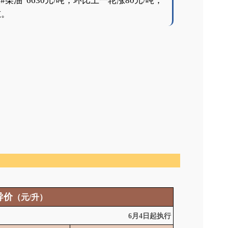
柴油 6630元/吨，环比上一轮涨80元/吨；
吨。
导价
（元
/
升）
6月4日起执行