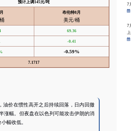
预计上调145元/吨
7
月
布伦特
8
月
/桶
美元/桶
7
4
69.36
1
-0.41
-0.59%
6%
7.1717
，油价在惯性高开之后持续回落，日内回撤
一半涨幅。但夜盘在以色列可能攻击伊朗的消
价小幅收低。