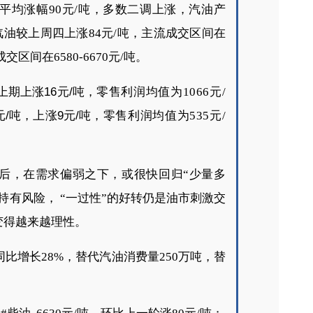
油平均涨幅90元/吨，多数二调上涨，汽油产
油较上周四上涨84元/吨，
主流成交区间在
交区间在6580-6670元/吨。
较上期上涨16元/吨，
零售利润均值为
1066
元
/
1元/吨，上涨9元/吨，
零售利润均值为
535
元
/
后，在需求偏弱之下，或很快回归“少量多
持有风险， “一过性”的好转仍是油市刺激交
变得越来越理性。
同比增长28%，替代汽油消费量250万吨，替
。